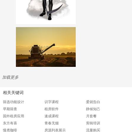
加载更多
相关关键词
筛选功能设计
识字课程
爱就告白
早期筛查
租房软件
静候知己
国外租房应用
速成课程
月套餐
东方有喜
青春无烟
剪辑培训
慢煮咖啡
房源列表展示
流量购买