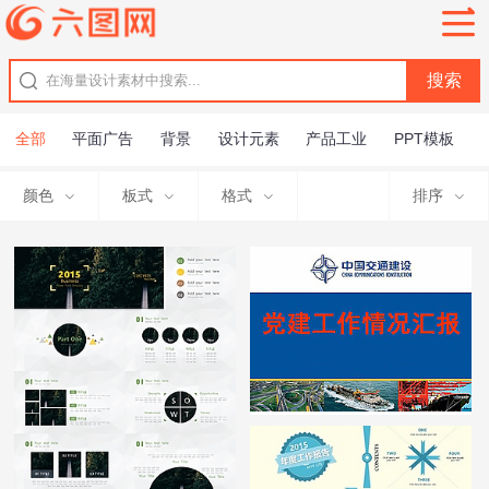
全部
平面广告
背景
设计元素
产品工业
PPT模板
颜色
板式
格式
排序